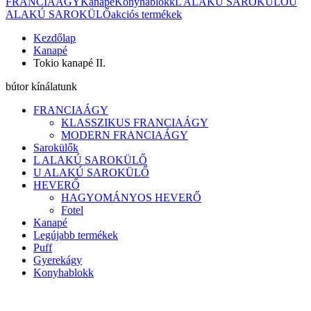
FRANCIAÁGY
Kanapé
Konyhablokk
L ALAKÚ SAROKÜLŐ
U
ALAKÚ SAROKÜLŐ
akciós termékek
Kezdőlap
Kanapé
Tokio kanapé II.
bútor kínálatunk
FRANCIAÁGY
KLASSZIKUS FRANCIAÁGY
MODERN FRANCIAÁGY
Sarokülők
L ALAKÚ SAROKÜLŐ
U ALAKÚ SAROKÜLŐ
HEVERŐ
HAGYOMÁNYOS HEVERŐ
Fotel
Kanapé
Legújabb termékek
Puff
Gyerekágy
Konyhablokk