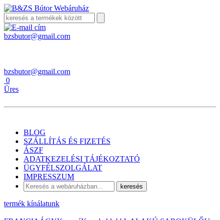
bzsbutor@gmail.com
bzsbutor@gmail.com
0
Üres
BLOG
SZÁLLÍTÁS ÉS FIZETÉS
ÁSZF
ADATKEZELÉSI TÁJÉKOZTATÓ
ÜGYFÉLSZOLGÁLAT
IMPRESSZUM
keresés
termék kínálatunk