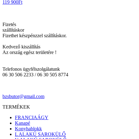
119 900
Ft
Fizetés
szállításkor
Fizethet készpénzzel szállításkor.
Kedvező kiszállítás
Az ország egész területére !
Telefonos ügyfélszolgálatunk
06 30 506 2233 / 06 30 505 8774
bzsbutor@gmail.com
TERMÉKEK
FRANCIAÁGY
Kanapé
Konyhablokk
L ALAKÚ SAROKÜLŐ